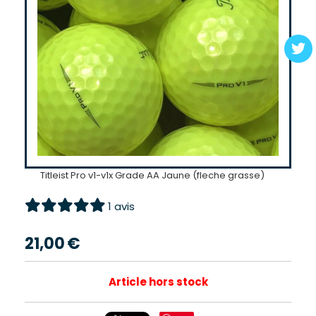
Titleist Pro v1-v1x Grade AA Jaune (fleche grasse)
1 avis
21,00
€
Article hors stock